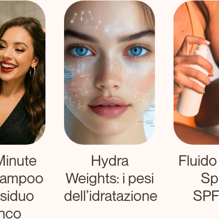
Minute
Hydra
Fluido
hampoo
Weights: i pesi
Sp
siduo
dell’idratazione
SPF
nco