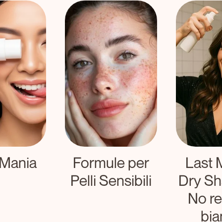
 Mania
Formule per
Last 
Pelli Sensibili
Dry S
No re
bia