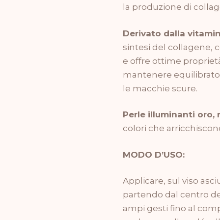
la produzione di colla
Derivato dalla vitami
sintesi del collagene, 
e offre ottime proprietà
mantenere equilibrato 
le macchie scure.
Perle illuminanti oro,
colori che arricchiscon
MODO D’USO:
Applicare, sul viso asci
partendo dal centro de
ampi gesti fino al co