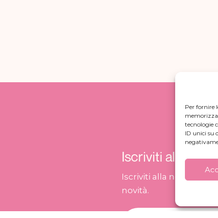
Per fornire 
memorizzare 
tecnologie 
ID unici su 
negativamen
Iscriviti alla New
Acc
Iscriviti alla nostra ne
novità.