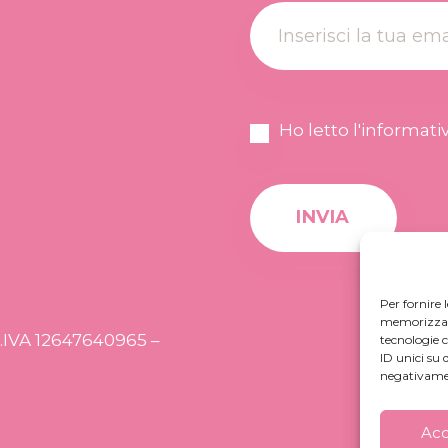
Ho letto l'
informativ
Per fornire 
memorizzare 
P.IVA 12647640965 –
tecnologie 
ID unici su 
negativamen
Acc