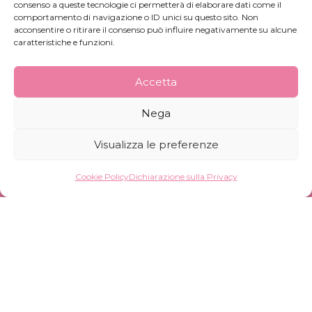
info@pinkfrogs.it
consenso a queste tecnologie ci permetterà di elaborare dati come il
comportamento di navigazione o ID unici su questo sito. Non
Whistleblowing
acconsentire o ritirare il consenso può influire negativamente su alcune
caratteristiche e funzioni.
Accetta
Nega
© Pink Frogs Cosmetics S.r.l. Società Benefit –
Visualizza le preferenze
P.IVA 12647640965 –
Credits
Cookie Policy
Dichiarazione sulla Privacy
Iscriviti alla Newsletter
Iscriviti alla nostra newsletter per ricevere le
nostre ultime novità.