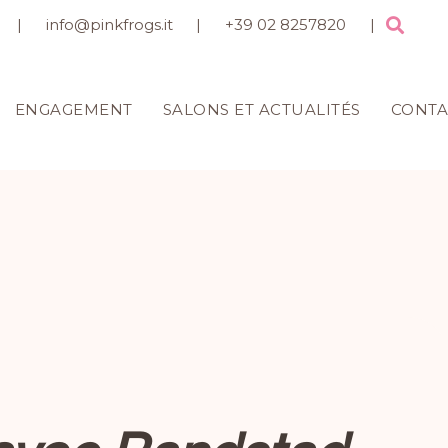
|
info@pinkfrogs.it
|
+39 02 8257820
|
ENGAGEMENT
SALONS ET ACTUALITÉS
CONTA