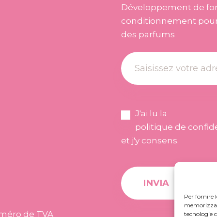
Développement de for
conditionnement pour 
des parfums
J'ai lu la
politique de confide
et j'y consens.
Per fornire 
memorizzare 
Numéro de TVA
tecnologie 