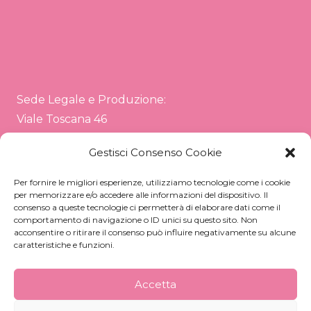
Sede Legale e Produzione:
Viale Toscana 46
20089 Rozzano (MI)
Gestisci Consenso Cookie
Sede Direzionale e Operativa:
Per fornire le migliori esperienze, utilizziamo tecnologie come i cookie
Via Sardegna 26
per memorizzare e/o accedere alle informazioni del dispositivo. Il
20072 Pieve Emanuele (MI)
consenso a queste tecnologie ci permetterà di elaborare dati come il
comportamento di navigazione o ID unici su questo sito. Non
acconsentire o ritirare il consenso può influire negativamente su alcune
+39 02 82 57 820
caratteristiche e funzioni.
info@pinkfrogs.it
Accetta
Whistleblowing