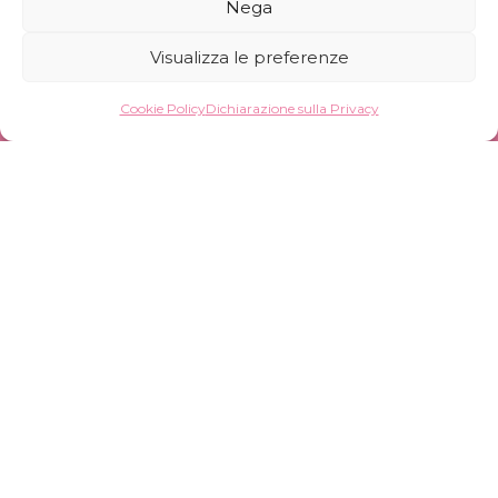
Nega
Visualizza le preferenze
Cookie Policy
Dichiarazione sulla Privacy
© Pink Frogs Cosmetics S.r.l. Società Benefit –
P.IVA 12647640965 –
Credits
Iscriviti alla Newsletter
Iscriviti alla nostra newsletter per ricevere le
nostre ultime novità.
Ho letto l'
informativa sulla privacy
e
acconsento.