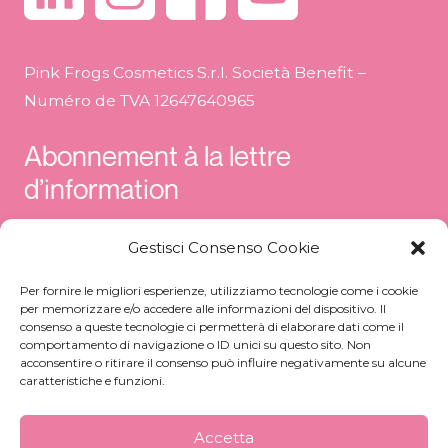
Pink Frogs Cosmetics S.r.l. Società Benefit –
Numéro de TVA 12647640965
Abonnement à la lettre
d’information
Développement de formules, production et
Gestisci Consenso Cookie
conditionnement pour l’industrie des
cosmétiques et des parfums
Per fornire le migliori esperienze, utilizziamo tecnologie come i cookie
per memorizzare e/o accedere alle informazioni del dispositivo. Il
consenso a queste tecnologie ci permetterà di elaborare dati come il
comportamento di navigazione o ID unici su questo sito. Non
acconsentire o ritirare il consenso può influire negativamente su alcune
caratteristiche e funzioni.
Accetta
J'ai lu la