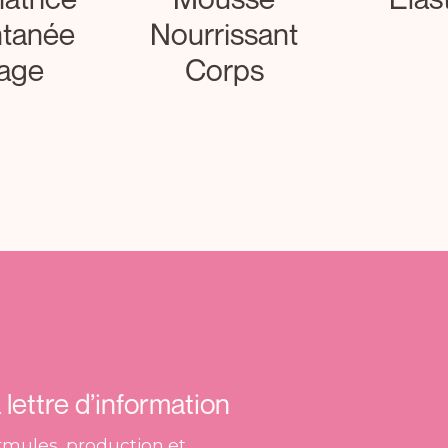
ntanée
Nourrissant
age
Corps
lettre d’information
mules, production et