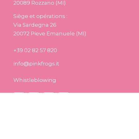
20089 Rozzano (MI)
Siège et opérations :
Via Sardegna 26
20072 Pieve Emanuele (MI)
+39 02 82 57 820
info@pinkfrogs.it
Whistleblowing
Pink Frogs Cosmetics S.r.l. Società Benefit – 