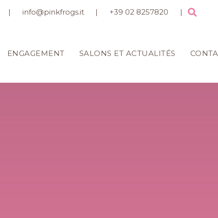
|
info@pinkfrogs.it
|
+39 02 8257820
|
ENGAGEMENT
SALONS ET ACTUALITÉS
CONTA