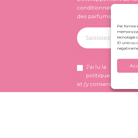
conditionnement pour 
des parfums
Per fornire 
memorizzare 
tecnologie 
ID unici su 
negativamen
Acc
J'ai lu la
politique de confide
et j'y consens.
Numéro de TVA