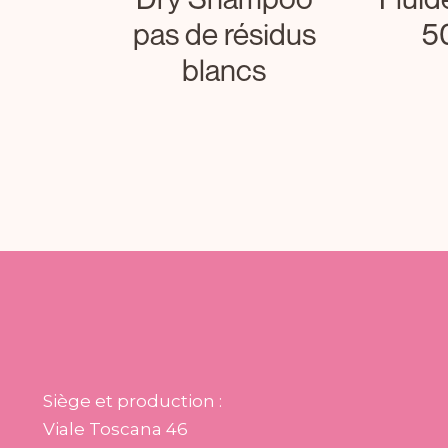
pas de résidus
5
blancs
Siège et production :
Viale Toscana 46