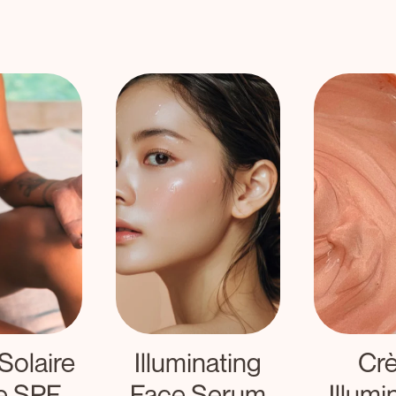
Solaire
Illuminating
Cr
e SPF
Face Serum
Illumi