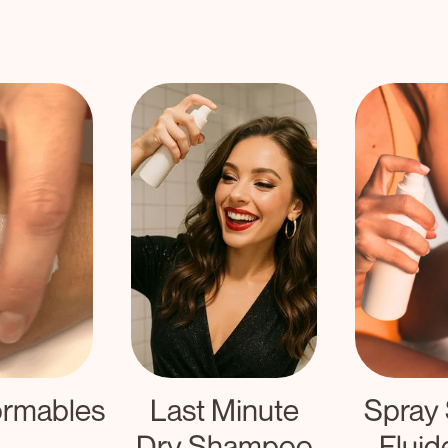
ormables
Last Minute
Spray 
Dry Shampoo
Fluid