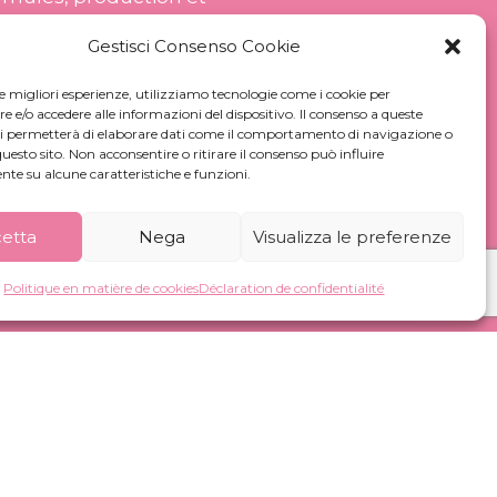
l’industrie des cosmétiques et
Gestisci Consenso Cookie
le migliori esperienze, utilizziamo tecnologie come i cookie per
e/o accedere alle informazioni del dispositivo. Il consenso a queste
ci permetterà di elaborare dati come il comportamento di navigazione o
questo sito. Non acconsentire o ritirare il consenso può influire
te su alcune caratteristiche e funzioni.
etta
Nega
Visualizza le preferenze
ntialité
Politique en matière de cookies
Déclaration de confidentialité