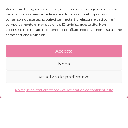
Per fornire le migliori esperienze, utilizziamo tecnologie come i cookie
per memorizzare e/o accedere alle informazioni del dispositivo. Il
consenso a queste tecnologie ci permetterà di elaborare dati come il
comportamento di navigazione o ID unici su questo sito. Non
acconsentire o ritirare il consenso può influire negativamente su alcune
caratteristiche e funzioni.
Accetta
Nega
Visualizza le preferenze
Siège et production :
Politique en matière de cookies
Déclaration de confidentialité
Viale Toscana 46
20089 Rozzano (MI)
Siège et opérations :
Via Sardegna 26