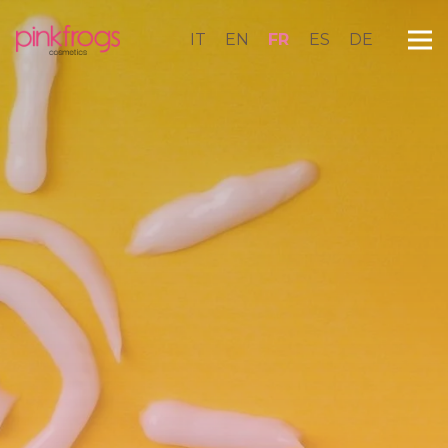
IT
EN
FR
ES
DE