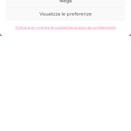
Nega
20089 Rozzano (MI)
Visualizza le preferenze
Siège et opérations :
Via Sardegna 26
Politique en matière de cookies
Déclaration de confidentialité
20072 Pieve Emanuele (MI)
+39 02 82 57 820
info@pinkfrogs.it
Whistleblowing
Pink Frogs Cosmetics S.r.l. Società Benefit –
Numéro de TVA 12647640965