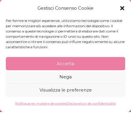
conditionnement pour l’industrie des
Gestisci Consenso Cookie
cosmétiques et des parfums
Per fornire le migliori esperienze, utilizziamo tecnologie come i cookie
per memorizzare e/o accedere alle informazioni del dispositivo. Il
consenso a queste tecnologie ci permetterà di elaborare dati come il
comportamento di navigazione o ID unici su questo sito. Non
acconsentire o ritirare il consenso può influire negativamente su alcune
caratteristiche e funzioni.
J'ai lu la
Accetta
politique de confidentialité
et j'y consens.
Nega
Visualizza le preferenze
Politique en matière de cookies
Déclaration de confidentialité