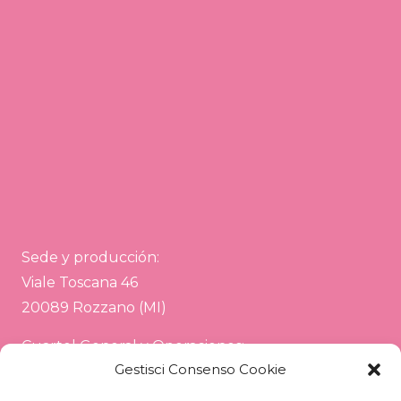
Sede y producción:
Viale Toscana 46
20089 Rozzano (MI)
Cuartel General y Operaciones:
Gestisci Consenso Cookie
Via Sardegna 26
20072 Pieve Emanuele (MI)