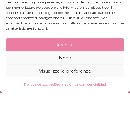
Per fornire le migliori esperienze, utilizziamo tecnologie come i cookie
per memorizzare e/o accedere alle informazioni del dispositivo. Il
+39 02 82 57 820
consenso a queste tecnologie ci permetterà di elaborare dati come il
comportamento di navigazione o ID unici su questo sito. Non
acconsentire o ritirare il consenso può influire negativamente su alcune
info@pinkfrogs.it
caratteristiche e funzioni.
Whistleblowing
Accetta
Nega
Visualizza le preferenze
Pink Frogs Cosmetics S.r.l. Società Benefit –
Política de cookies
Declaración de confidencialidad
Número de IVA 12647640965
Suscripción al boletín
Desarrollo de fórmulas, producción y envasado
para la industria cosmética y de perfumería