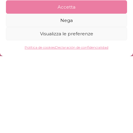
20072 Pieve Emanuele (MI)
Accetta
+39 02 82 57 820
Nega
info@pinkfrogs.it
Visualizza le preferenze
Whistleblowing
Política de cookies
Declaración de confidencialidad
Pink Frogs Cosmetics S.r.l. Società Benefit –
Número de IVA 12647640965
Suscripción al boletín
Desarrollo de fórmulas, producción y envasado
para la industria cosmética y de perfumería