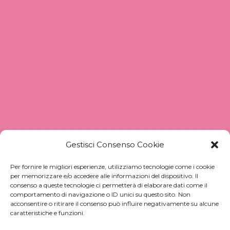
Gestisci Consenso Cookie
Sede y producción:
Per fornire le migliori esperienze, utilizziamo tecnologie come i cookie
Viale Toscana 46
per memorizzare e/o accedere alle informazioni del dispositivo. Il
20089 Rozzano (MI)
consenso a queste tecnologie ci permetterà di elaborare dati come il
comportamento di navigazione o ID unici su questo sito. Non
acconsentire o ritirare il consenso può influire negativamente su alcune
Cuartel General y Operaciones:
caratteristiche e funzioni.
Via Sardegna 26