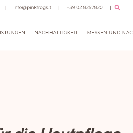
|
info@pinkfrogs.it
|
+39 02 8257820
|
EISTUNGEN
NACHHALTIGKEIT
MESSEN UND NA