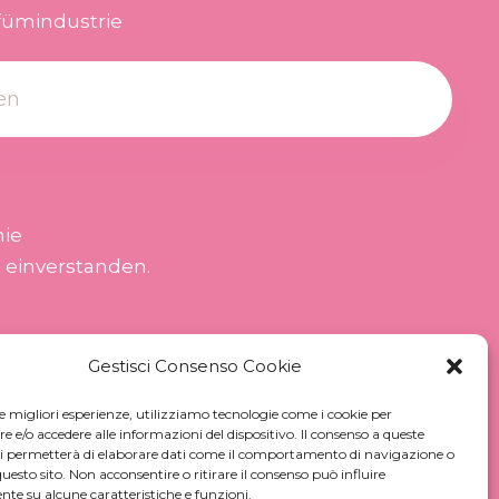
fümindustrie
nie
 einverstanden.
Gestisci Consenso Cookie
le migliori esperienze, utilizziamo tecnologie come i cookie per
e/o accedere alle informazioni del dispositivo. Il consenso a queste
ci permetterà di elaborare dati come il comportamento di navigazione o
questo sito. Non acconsentire o ritirare il consenso può influire
te su alcune caratteristiche e funzioni.