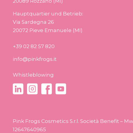
20089 Rozzano (MI)
Hauptquartier und Betrieb:
Via Sardegna 26
20072 Pieve Emanuele (MI)
+39 02 82 57 820
info@pinkfrogs.it
Whistleblowing
Pink Frogs Cosmetics S.r.l. Società Benefit –
12647640965